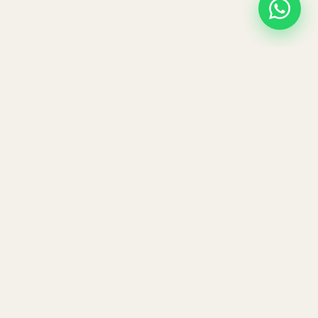
REISEN
Umrah
Makarim Soultreat UG
Hajj
Anton-Hehn-Straße 5, 55246
Kulturreisen
Mainz - Kostheim, Deutschland
Über uns
KONTAKT
INFO
+49 6134 557 9070
Ratgeber
info@makarim.de
Galerie