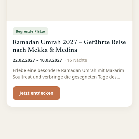
Begrenzte Plätze
Ramadan Umrah 2027 – Geführte Reise
nach Mekka & Medina
22.02.2027 – 10.03.2027
·
16
Nächte
Erlebe eine besondere Ramadan Umrah mit Makarim
Soultreat und verbringe die gesegneten Tage des
Fastenmonats in Mekka und Medina. Freue dich auf
eine organisierte Umra-Reise mit deutschsprachiger
Jetzt entdecken
Betreuung, gemeinschaftlichen Programmpunkten
und ausreichend Zeit für Gebet, Ibada und
persönliche Besinnung.